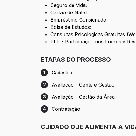
Seguro de Vida;
Cartão de Natal;
Empréstimo Consignado;
Bolsa de Estudos;
Consultas Psicológicas Gratuitas (Wel
PLR - Participação nos Lucros e Res
ETAPAS DO PROCESSO
Cadastro
1
Etapa 1: Cadastro
Avaliação - Gente e Gestão
2
Etapa 2: Avaliação - Gente e Gestão
Avaliação - Gestão da Área
3
Etapa 3: Avaliação - Gestão da Área
Contratação
4
Etapa 4: Contratação
CUIDADO QUE ALIMENTA A VID