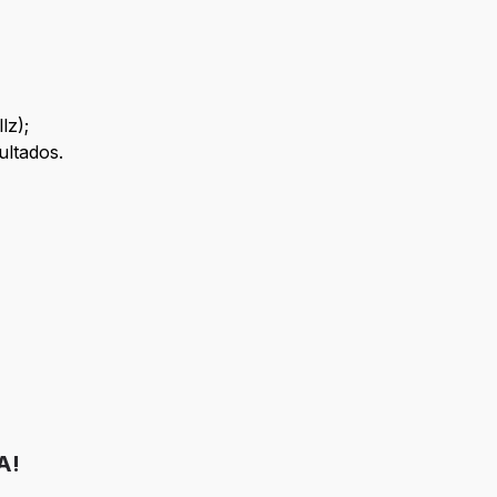
lz);
ultados.
A!